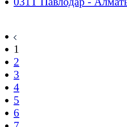
031Т Павлодар - Алмат
1
2
3
4
5
6
7