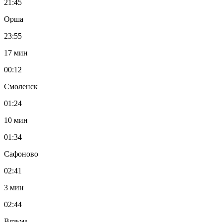
21:45
Орша
23:55
17 мин
00:12
Смоленск
01:24
10 мин
01:34
Сафоново
02:41
3 мин
02:44
Вязьма