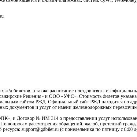
о же самое касается и онлайн-платежных систем: QIWI, WebMoney
su
х ж/д билетов, а также расписание поездов взяты из официальн
жирские Решения» и ООО «УФС». Стоимость билетов указана с 
циальным сайтом РЖД. Официальный сайт РЖД находится по адре
ных документов и услуг от имени железнодорожных перевозчико
, и Договор № ИМ-314 о предоставлении услуг использование
вопросам рассмотрения обращений, жалоб, претензий граждан
ресурса: support@gdbilet.ru (с понедельника по пятницу с 8:00 д