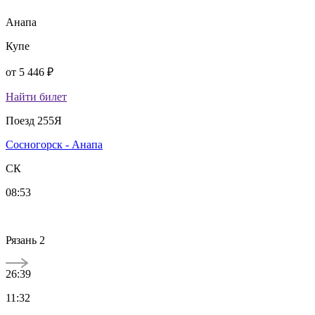
Анапа
Купе
от
5 446 ₽
Найти билет
Поезд 255Я
Сосногорск - Анапа
СК
08:53
Рязань 2
26:39
11:32