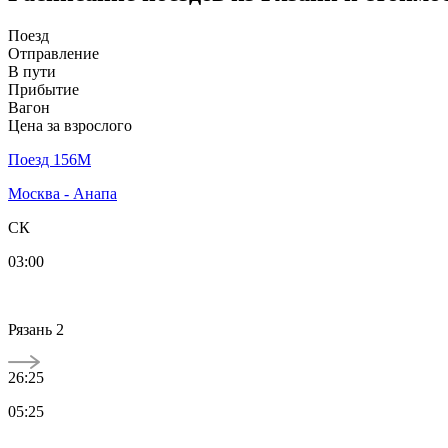
Поезд
Отправление
В пути
Прибытие
Вагон
Цена за взрослого
Поезд 156М
Москва - Анапа
СК
03:00
Рязань 2
26:25
05:25