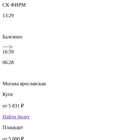
СК ФИРМ
13:29
Балезино
16:59
06:28
Москва ярославская
Купе
от
5 831 ₽
Найти билет
Плацкарт
от
5 000 ₽