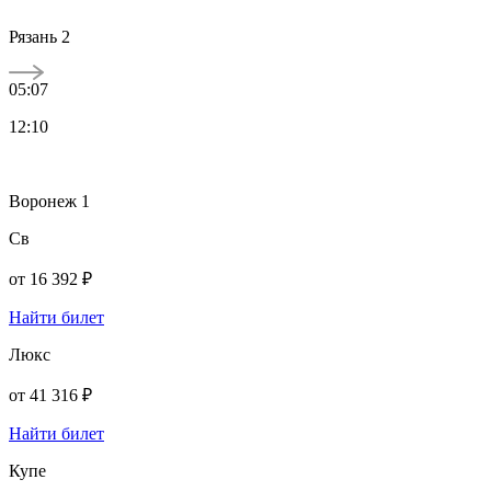
Рязань 2
05:07
12:10
Воронеж 1
Св
от
16 392 ₽
Найти билет
Люкс
от
41 316 ₽
Найти билет
Купе