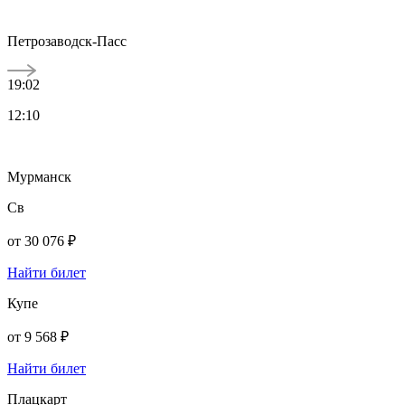
Петрозаводск-Пасс
19:02
12:10
Мурманск
Св
от
30 076 ₽
Найти билет
Купе
от
9 568 ₽
Найти билет
Плацкарт