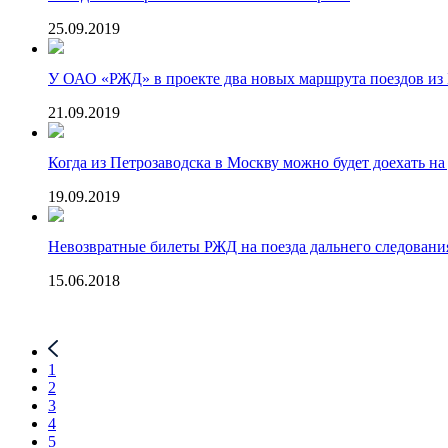
25.09.2019
У ОАО «РЖД» в проекте два новых маршрута поездов из 
21.09.2019
Когда из Петрозаводска в Москву можно будет доехать на
19.09.2019
Невозвратные билеты РЖД на поезда дальнего следования:
15.06.2018
1
2
3
4
5