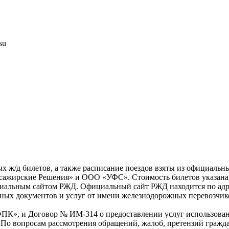
su
х ж/д билетов, а также расписание поездов взяты из официальн
жирские Решения» и ООО «УФС». Стоимость билетов указана с 
циальным сайтом РЖД. Официальный сайт РЖД находится по адре
ных документов и услуг от имени железнодорожных перевозчико
, и Договор № ИМ-314 о предоставлении услуг использование
вопросам рассмотрения обращений, жалоб, претензий граждан