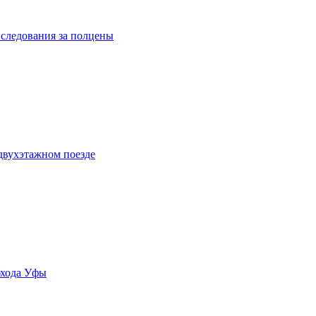
 следования за полцены
двухэтажном поезде
бхода Уфы