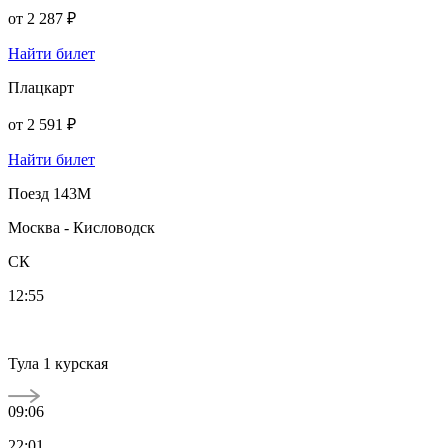
от
2 287 ₽
Найти билет
Плацкарт
от
2 591 ₽
Найти билет
Поезд 143М
Москва - Кисловодск
СК
12:55
Тула 1 курская
09:06
22:01