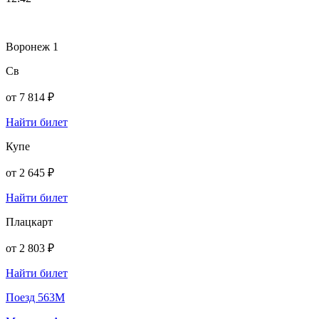
Воронеж 1
Св
от
7 814 ₽
Найти билет
Купе
от
2 645 ₽
Найти билет
Плацкарт
от
2 803 ₽
Найти билет
Поезд 563М