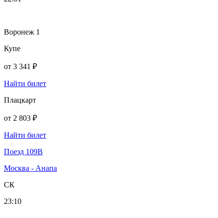
Воронеж 1
Купе
от
3 341 ₽
Найти билет
Плацкарт
от
2 803 ₽
Найти билет
Поезд 109В
Москва - Анапа
СК
23:10