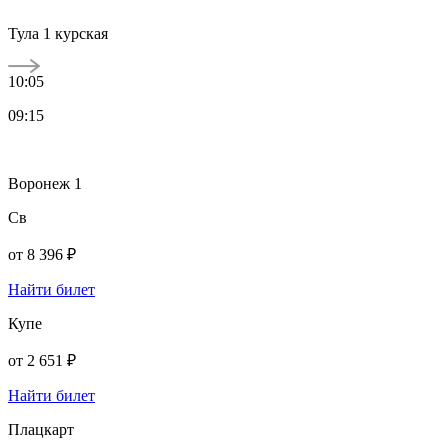
Тула 1 курская
10:05
09:15
Воронеж 1
Св
от
8 396 ₽
Найти билет
Купе
от
2 651 ₽
Найти билет
Плацкарт