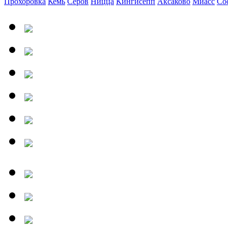
Прохоровка
Кемь
Серов
Ницца
Кингисепп
Аксаково
Миасс
Со