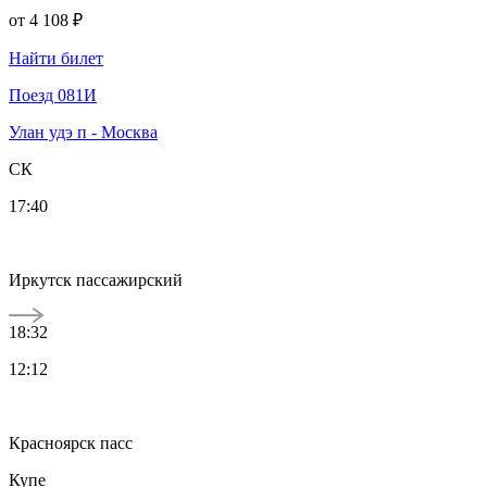
от
4 108 ₽
Найти билет
Поезд 081И
Улан удэ п - Москва
СК
17:40
Иркутск пассажирский
18:32
12:12
Красноярск пасс
Купе