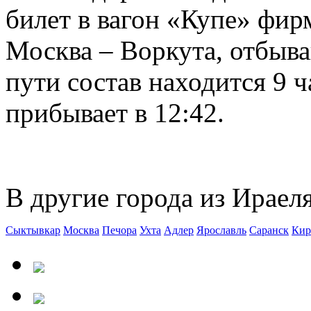
билет в вагон «Купе» фир
Москва – Воркута, отбыва
пути состав находится 9 ч
прибывает в 12:42.
В другие города из Ираеля
Сыктывкар
Москва
Печора
Ухта
Адлер
Ярославль
Саранск
Кир