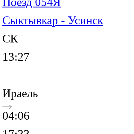
Поезд 054Я
Сыктывкар - Усинск
СК
13:27
Ираель
04:06
17:33