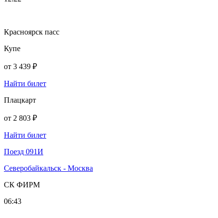
Красноярск пасс
Купе
от
3 439 ₽
Найти билет
Плацкарт
от
2 803 ₽
Найти билет
Поезд 091И
Северобайкальск - Москва
СК ФИРМ
06:43