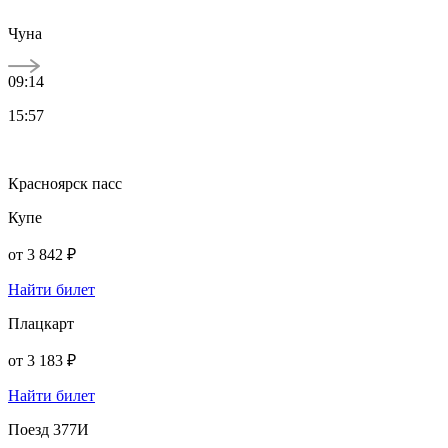
Чуна
09:14
15:57
Красноярск пасс
Купе
от
3 842 ₽
Найти билет
Плацкарт
от
3 183 ₽
Найти билет
Поезд 377И