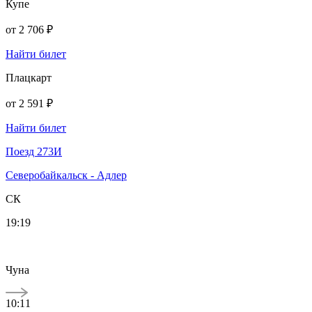
Купе
от
2 706 ₽
Найти билет
Плацкарт
от
2 591 ₽
Найти билет
Поезд 273И
Северобайкальск - Адлер
СК
19:19
Чуна
10:11