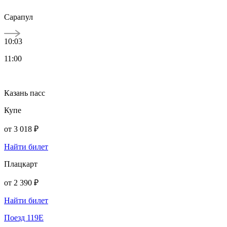
Сарапул
10:03
11:00
Казань пасс
Купе
от
3 018 ₽
Найти билет
Плацкарт
от
2 390 ₽
Найти билет
Поезд 119Е