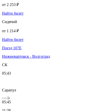
от
2 253 ₽
Найти билет
Сидячий
от
1 214 ₽
Найти билет
Поезд 107Е
Нижневартовск - Волгоград
СК
05:43
Сарапул
05:45
11:28