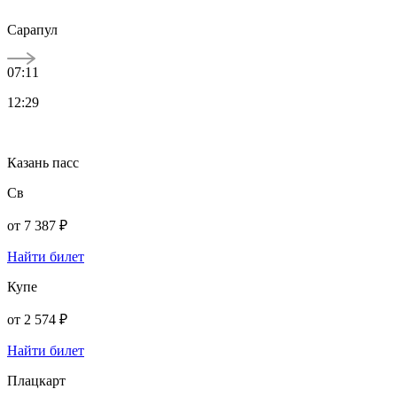
Сарапул
07:11
12:29
Казань пасс
Св
от
7 387 ₽
Найти билет
Купе
от
2 574 ₽
Найти билет
Плацкарт