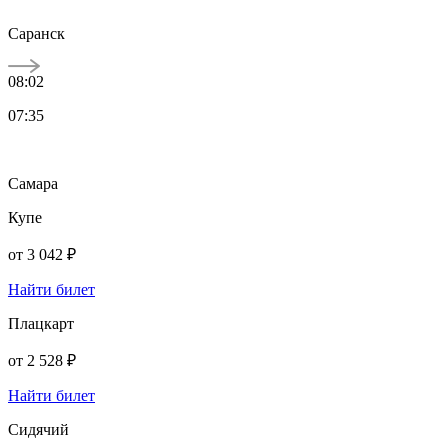
Саранск
08:02
07:35
Самара
Купе
от
3 042 ₽
Найти билет
Плацкарт
от
2 528 ₽
Найти билет
Сидячий