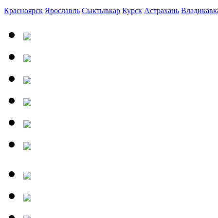
Красноярск
Ярославль
Сыктывкар
Курск
Астрахань
Владикавк