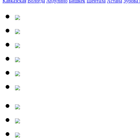
Кавказская
Вологда
Абдулино
Бишкек
Шентала
Астана
Зубова