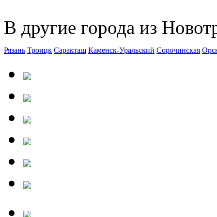
В другие города из Новот
Рязань
Троицк
Саракташ
Каменск-Уральский
Сорочинская
Орс