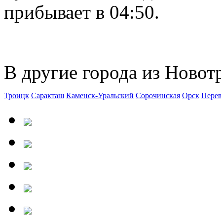
прибывает в 04:50.
В другие города из Новот
Троицк
Саракташ
Каменск-Уральский
Сорочинская
Орск
Пере