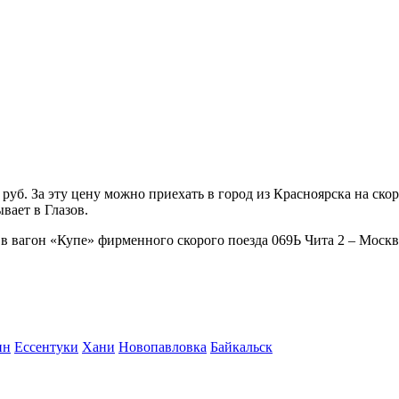
уб. За эту цену можно приехать в город из Красноярска на ско
вает в Глазов.
 в вагон «Купе» фирменного скорого поезда 069Ь Чита 2 – Москв
ин
Ессентуки
Хани
Новопавловка
Байкальск