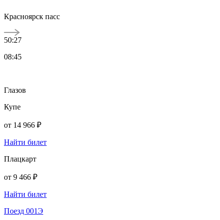
Красноярск пасс
50:27
08:45
Глазов
Купе
от
14 966 ₽
Найти билет
Плацкарт
от
9 466 ₽
Найти билет
Поезд 001Э