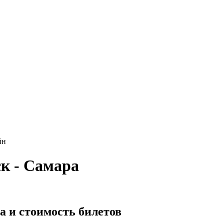
йн
к - Самара
а и стоимость билетов