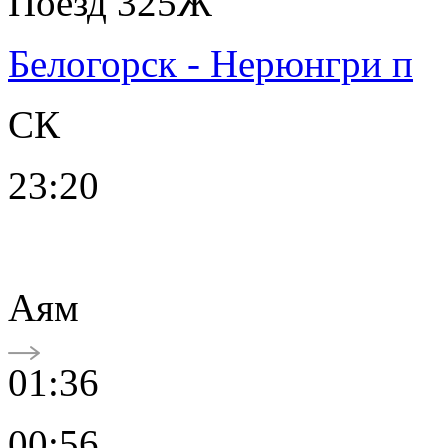
Поезд 325Ж
Белогорск - Нерюнгри п
СК
23:20
Аям
01:36
00:56