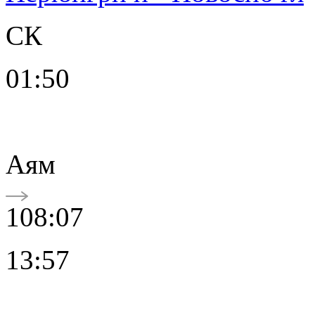
СК
01:50
Аям
108:07
13:57