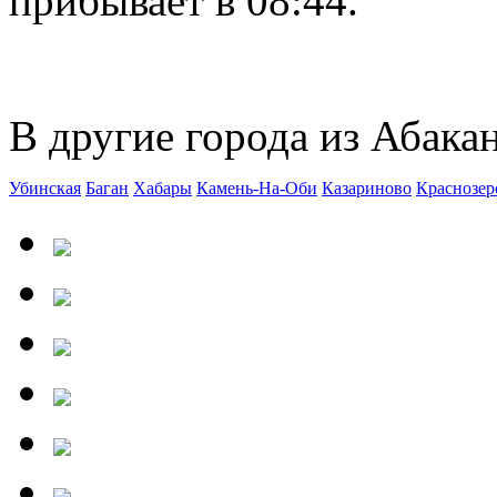
прибывает в 08:44.
В другие города из Абакан
Убинская
Баган
Хабары
Камень-На-Оби
Казариново
Краснозер