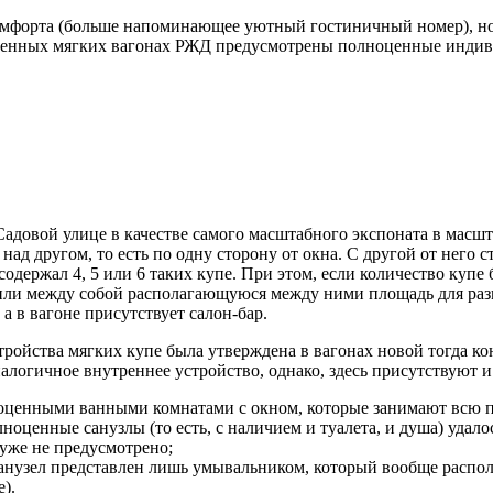
комфорта (больше напоминающее уютный гостиничный номер), н
ременных мягких вагонах РЖД предусмотрены полноценные инди
адовой улице в качестве самого масштабного экспоната в масшта
ад другом, то есть по одну сторону от окна. С другой от него 
 содержал 4, 5 или 6 таких купе. При этом, если количество куп
лили между собой располагающуюся между ними площадь для разме
а в вагоне присутствует салон-бар.
тройства мягких купе была утверждена в вагонах новой тогда ко
алогичное внутреннее устройство, однако, здесь присутствуют 
оценными ванными комнатами с окном, которые занимают всю п
оценные санузлы (то есть, с наличием и туалета, и душа) удал
 уже не предусмотрено;
санузел представлен лишь умывальником, который вообще распол
).