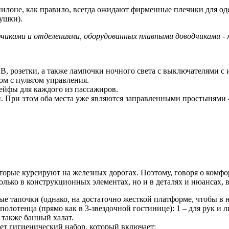
илоне, как правило, всегда ожидают фирменные плечики для од
ушки).
фчиками и отделениями, оборудованных плавными доводчиками - 
SB, розетки, а также лампочки ночного света с выключателями с
м с пультом управления.
ейфы для каждого из пассажиров.
. При этом оба места уже являются заправленными простынями – 
орые курсируют на железных дорогах. Поэтому, говоря о комфор
олько в конструкционных элементах, но и в деталях и нюансах, 
 тапочки (однако, на достаточно жесткой платформе, чтобы в н
олотенца (прямо как в 3-звездочной гостинице): 1 – для рук и л
 также банный халат.
ует гигиенический набор, который включает: