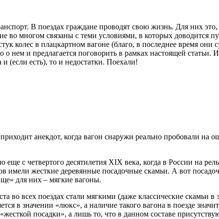
ранспорт. В поездах граждане проводят свою жизнь. Для них это
е во многом связаны с теми условиями, в которых доводится пу
стук колес в плацкартном вагоне (благо, в последнее время они
 о нем и предлагается поговорить в рамках настоящей статьи. Ит
и (если есть), то и недостатки. Поехали!
же приходит анекдот, когда вагон снаружи реально пробовали на 
о еще с четвертого десятилетия XIX века, когда в России на р
ов имели жесткие деревянные посадочные скамьи. А вот посадоч
ище» для них – мягкие вагоны.
та во всех поездах стали мягкими (даже классические скамьи в э
тся в значении «люкс», а наличие такого вагона в поезде значит
 «жесткой посадки», а лишь то, что в данном составе присутств