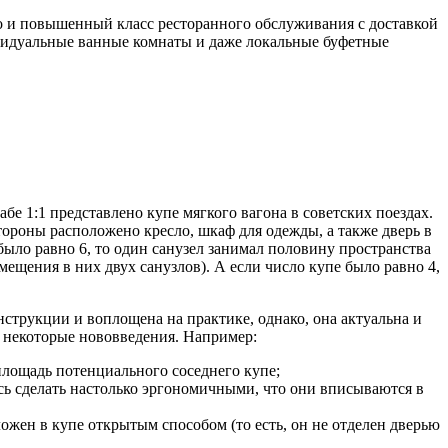
о и повышенный класс ресторанного обслуживания с доставкой
видуальные ванные комнаты и даже локальные буфетные
бе 1:1 представлено купе мягкого вагона в советских поездах.
стороны расположено кресло, шкаф для одежды, а также дверь в
е было равно 6, то один санузел занимал половину пространства
щения в них двух санузлов). А если число купе было равно 4,
нструкции и воплощена на практике, однако, она актуальна и
и некоторые нововведения. Например:
лощадь потенциального соседнего купе;
ось сделать настолько эргономичными, что они вписываются в
ожен в купе открытым способом (то есть, он не отделен дверью