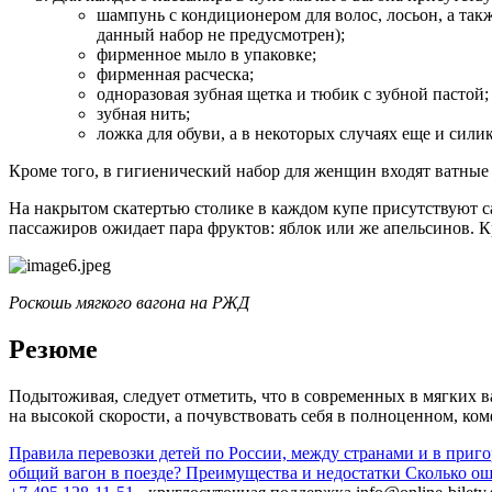
шампунь с кондиционером для волос, лосьон, а также
данный набор не предусмотрен);
фирменное мыло в упаковке;
фирменная расческа;
одноразовая зубная щетка и тюбик с зубной пастой;
зубная нить;
ложка для обуви, а в некоторых случаях еще и сили
Кроме того, в гигиенический набор для женщин входят ватные 
На накрытом скатертью столике в каждом купе присутствуют са
пассажиров ожидает пара фруктов: яблок или же апельсинов. 
Роскошь мягкого вагона на РЖД
Резюме
Подытоживая, следует отметить, что в современных в мягких в
на высокой скорости, а почувствовать себя в полноценном, к
Правила перевозки детей по России, между странами и в приг
общий вагон в поезде? Преимущества и недостатки
Сколько ош