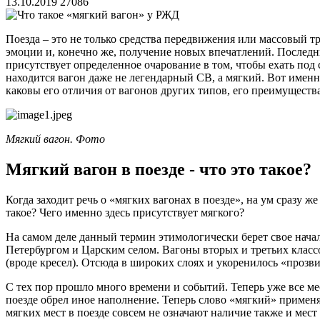
13.10.2019
27086
Поезда – это не только средства передвижения или массовый т
эмоции и, конечно же, получение новых впечатлений. Последни
присутствует определенное очарование в том, чтобы ехать под 
находится вагон даже не легендарный СВ, а мягкий. Вот именно
каковы его отличия от вагонов других типов, его преимущества 
Мягкий вагон. Фото
Мягкий вагон в поезде - что это такое?
Когда заходит речь о «мягких вагонах в поезде», на ум сразу 
такое? Чего именно здесь присутствует мягкого?
На самом деле данный термин этимологически берет свое начал
Петербургом и Царским селом. Вагоны вторых и третьих класс
(вроде кресел). Отсюда в широких слоях и укоренилось «прозв
С тех пор прошло много времени и событий. Теперь уже все мес
поезде обрел иное наполнение. Теперь слово «мягкий» применяе
мягких мест в поезде совсем не означают наличие также и мест