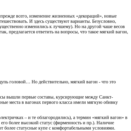
, прежде всего, изменение жизненных «декораций», новые
тешествовать. И здесь существуют варианты. Безусловно,
 существенно изменились к лучшему). Но на другой чаше весов
ак, предлагается ответить на вопросы, что такое мягкий вагон,
ощупь головой… Но действительно, мягкий вагон - что это
ельсы вышли первые составы, курсирующие между Санкт-
ные места в вагонах первого класса имели мягкую обивку
лектричках – и те облагородились), а термин «мягкий вагон» в
 его более высокий статус (фирменность и пр.). Наличие
уют более статусные купе с комфортабельными условиями.