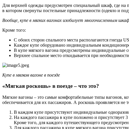
Для верхней одежды предусмотрен специальный шкаф, где на п
в котором свернуты постельные принадлежности (одеяло и под
Вообще, купе в мягких вагонах изобилует многочисленным шка
Кроме того:
С обоих сторон спального места располагаются гнезда U
Каждое купе оборудовано индивидуальным кондиционеро
В купе мягкого вагона предусмотрены индивидуальные с
Верхнее спальное место откидывается при необходимости
Купе в мягком вагоне в поезде
«Мягкая роскошь» в поезде – что это?
Мягкие вагоны – это самые комфортабельные типы вагонов, кот
обеспечивается для их пассажиров. А роскошь проявляется не т
В каждом купе присутствуют индивидуальные одноразовые
На каждого пассажира в купе положено и присутствует 3 п
Кроме того, для каждого путешествующего предусмотрен
Для каждого пассажира в купе мягкого вагона присутств