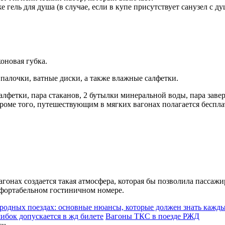
 гель для душа (в случае, если в купе присутствует санузел с д
коновая губка.
палочки, ватные диски, а также влажные салфетки.
лфетки, пара стаканов, 2 бутылки минеральной воды, пара завер
Кроме того, путешествующим в мягких вагонах полагается беспл
агонах создается такая атмосфера, которая бы позволила пассаж
омфортабельном гостиничном номере.
ородных поездах: основные нюансы, которые должен знать кажд
ибок допускается в жд билете
Вагоны ТКС в поезде РЖД