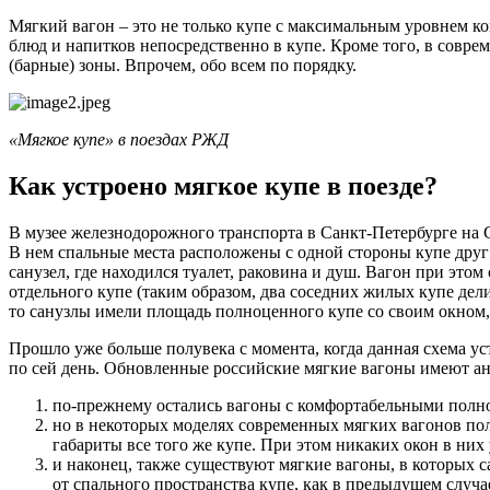
Мягкий вагон – это не только купе с максимальным уровнем 
блюд и напитков непосредственно в купе. Кроме того, в сов
(барные) зоны. Впрочем, обо всем по порядку.
«Мягкое купе» в поездах РЖД
Как устроено мягкое купе в поезде?
В музее железнодорожного транспорта в Санкт-Петербурге на С
В нем спальные места расположены с одной стороны купе друг н
санузел, где находился туалет, раковина и душ. Вагон при этом
отдельного купе (таким образом, два соседних жилых купе де
то санузлы имели площадь полноценного купе со своим окном, 
Прошло уже больше полувека с момента, когда данная схема ус
по сей день. Обновленные российские мягкие вагоны имеют ан
по-прежнему остались вагоны с комфортабельными полн
но в некоторых моделях современных мягких вагонов полн
габариты все того же купе. При этом никаких окон в них
и наконец, также существуют мягкие вагоны, в которых 
от спального пространства купе, как в предыдущем случае