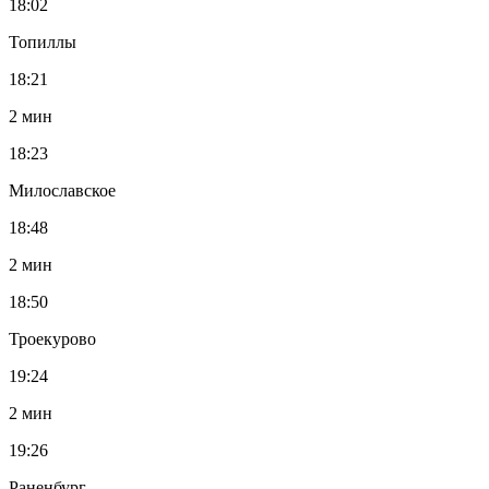
18:02
Топиллы
18:21
2 мин
18:23
Милославское
18:48
2 мин
18:50
Троекурово
19:24
2 мин
19:26
Раненбург