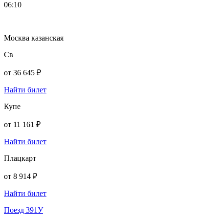
06:10
Москва казанская
Св
от
36 645 ₽
Найти билет
Купе
от
11 161 ₽
Найти билет
Плацкарт
от
8 914 ₽
Найти билет
Поезд 391У