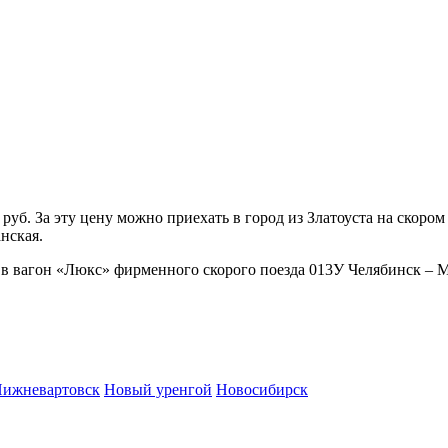
б. За эту цену можно приехать в город из Златоуста на скором 
анская.
 в вагон «Люкс» фирменного скорого поезда 013У Челябинск – Мо
ижневартовск
Новый уренгой
Новосибирск