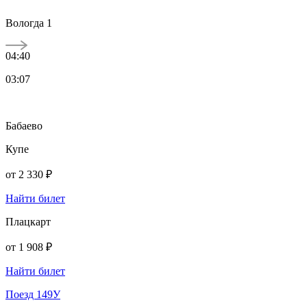
Вологда 1
04:40
03:07
Бабаево
Купе
от
2 330 ₽
Найти билет
Плацкарт
от
1 908 ₽
Найти билет
Поезд 149У