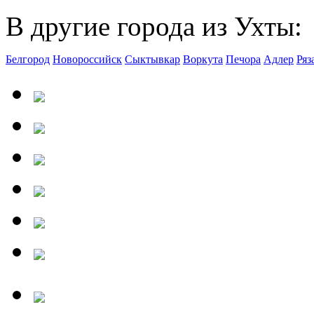
В другие города из Ухты:
Белгород
Новороссийск
Сыктывкар
Воркута
Печора
Адлер
Ряз