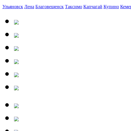
Ульяновск
Лена
Благовещенск
Таксимо
Капчагай
Купино
Кеме