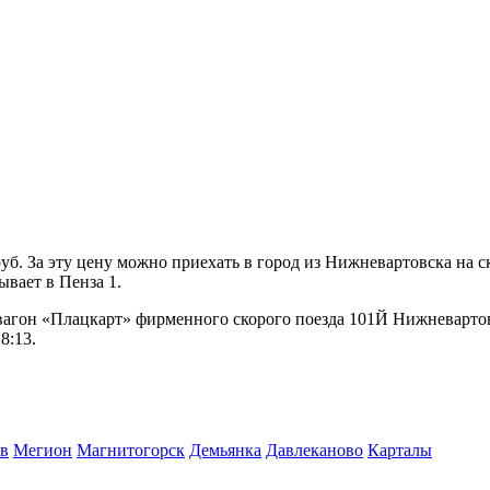
б. За эту цену можно приехать в город из Нижневартовска на с
ывает в Пенза 1.
 вагон «Плацкарт» фирменного скорого поезда 101Й Нижневартов
8:13.
в
Мегион
Магнитогорск
Демьянка
Давлеканово
Карталы