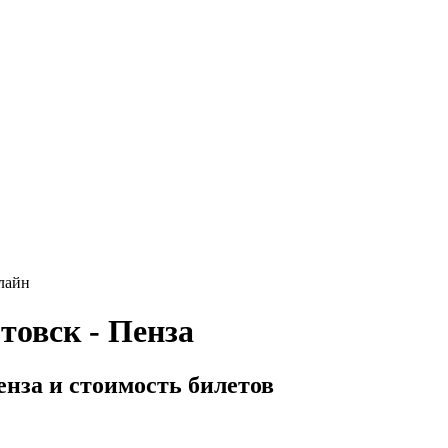
лайн
овск - Пенза
енза и стоимость билетов