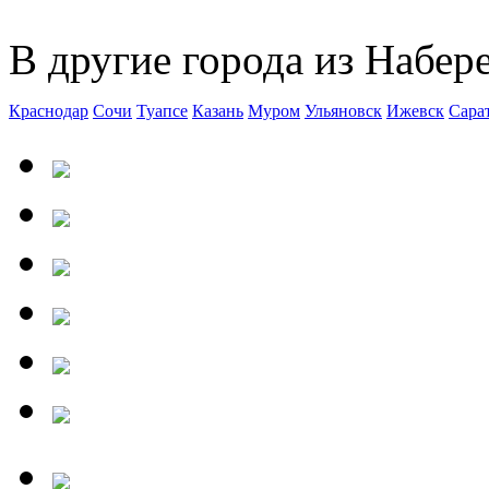
В другие города из Набер
Краснодар
Сочи
Туапсе
Казань
Муром
Ульяновск
Ижевск
Сара