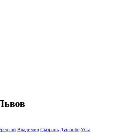
Львов
уренгой
Владимир
Сызрань
Душанбе
Ухта