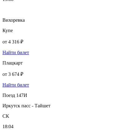
Вихоревка
Купе
от
4 316 ₽
Найти билет
Плацкарт
от
3 674 ₽
Найти билет
Поезд 147И
Иркутск пасс - Тайшет
СК
18:04