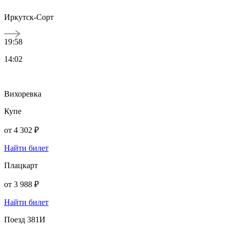
Иркутск-Сорт
19:58
14:02
Вихоревка
Купе
от
4 302 ₽
Найти билет
Плацкарт
от
3 988 ₽
Найти билет
Поезд 381И