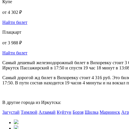
Купе
от
4 302 ₽
Найти билет
Плацкарт
от
3 988 ₽
Найти билет
Самый дешевый железнодорожный билет в Вихоревку стоит 3 674
Иркутск Пассажирский в 17:50 и спустя 19 час 18 минут в 13:0
Самый дорогой жд билет в Вихоревку стоит 4 316 руб. Это би
17:50. В пути состав находится 19 часов 4 минуты и на вокзал 
В другие города из Иркутска:
Загустай
Тимлюй
Алзамай
Куйтун
Борзя
Шилка
Мариинск
Агр