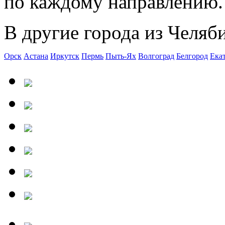
по каждому направлению.
В другие города из Челяб
Орск
Астана
Иркутск
Пермь
Пыть-Ях
Волгоград
Белгород
Ека