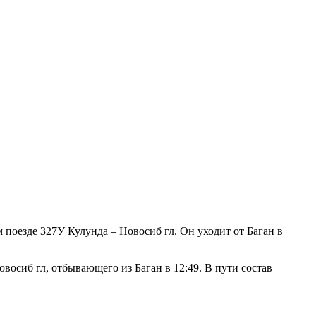
 поезде 327У Кулунда – Новосиб гл. Он уходит от Баган в
восиб гл, отбывающего из Баган в 12:49. В пути состав