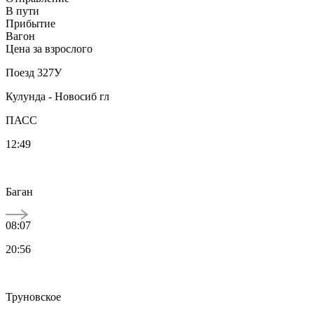
В пути
Прибытие
Вагон
Цена за взрослого
Поезд 327У
Кулунда - Новосиб гл
ПАСС
12:49
Баган
08:07
20:56
Труновское