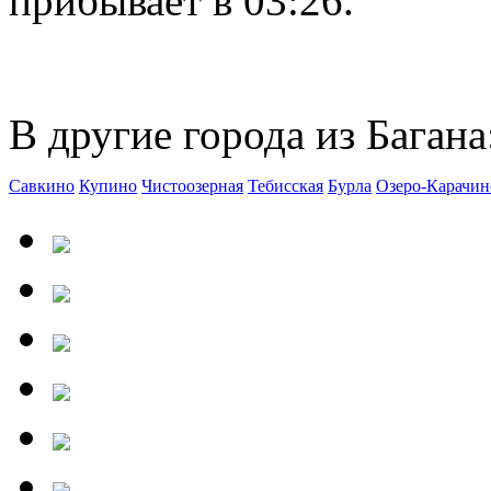
прибывает в 03:26.
В другие города из Багана
Савкино
Купино
Чистоозерная
Тебисская
Бурла
Озеро-Карачин