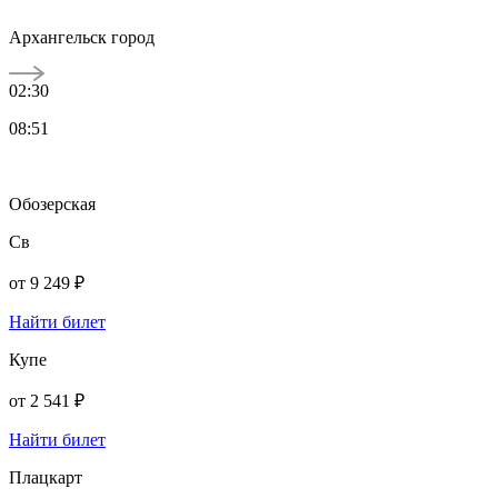
Архангельск город
02:30
08:51
Обозерская
Св
от
9 249 ₽
Найти билет
Купе
от
2 541 ₽
Найти билет
Плацкарт