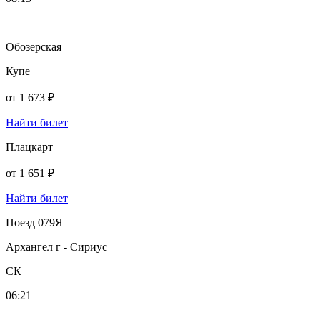
Обозерская
Купе
от
1 673 ₽
Найти билет
Плацкарт
от
1 651 ₽
Найти билет
Поезд 079Я
Архангел г - Сириус
СК
06:21