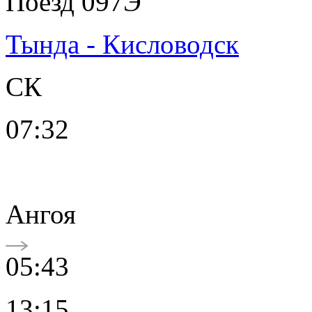
Поезд 097Э
Тында - Кисловодск
СК
07:32
Ангоя
05:43
13:15