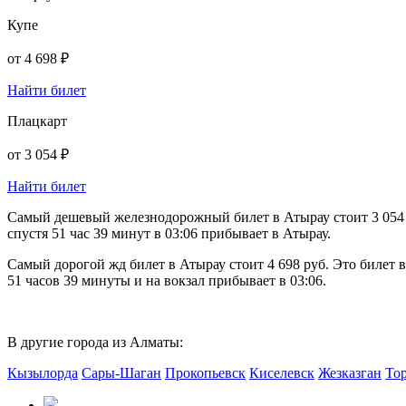
Купе
от
4 698 ₽
Найти билет
Плацкарт
от
3 054 ₽
Найти билет
Самый дешевый железнодорожный билет в Атырау стоит 3 054 р
спустя 51 час 39 минут в 03:06 прибывает в Атырау.
Самый дорогой жд билет в Атырау стоит 4 698 руб. Это билет 
51 часов 39 минуты и на вокзал прибывает в 03:06.
В другие города из Алматы:
Кызылорда
Сары-Шаган
Прокопьевск
Киселевск
Жезказган
То