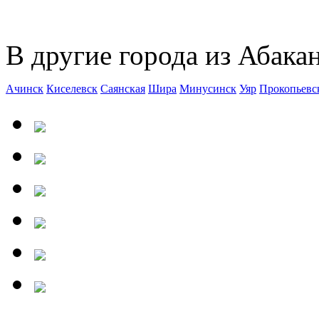
В другие города из Абакан
Ачинск
Киселевск
Саянская
Шира
Минусинск
Уяр
Прокопьевс