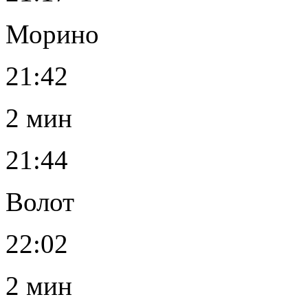
Морино
21:42
2 мин
21:44
Волот
22:02
2 мин