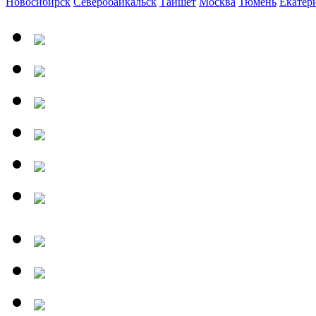
Новосибирск
Северобайкальск
Тайшет
Москва
Тюмень
Екатер