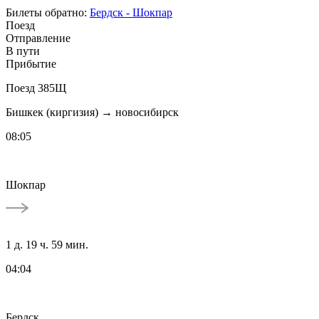
Билеты обратно:
Бердск - Шокпар
Поезд
Отправление
В пути
Прибытие
Поезд 385Щ
Бишкек (киргизия) → новосибирск
08:05
Шокпар
1 д. 19 ч. 59 мин.
04:04
Бердск