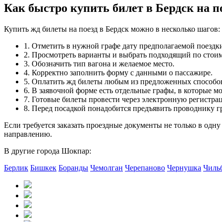
Как быстро купить билет в Бердск на 
Купить жд билеты на поезд в Бердск можно в несколько шагов:
1. Отметить в нужной графе дату предполагаемой поездк
2. Просмотреть варианты и выбрать подходящий по стоим
3. Обозначить тип вагона и желаемое место.
4. Корректно заполнить форму с данными о пассажире.
5. Оплатить жд билеты любым из предложенных способо
6. В заявочной форме есть отдельные графы, в которые м
7. Готовые билеты провести через электронную регистра
8. Перед посадкой понадобится предъявить проводнику 
Если требуется заказать проездные документы не только в одну
направлению.
В другие города Шокпар:
Берлик
Бишкек
Боранды
Чемолган
Черепаново
Чернушка
Чиль