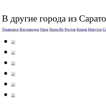
В другие города из Сарато
Ульяновск
Кисловодск
Орск
Пыть-Ях
Ростов
Киров
Иркутск
С