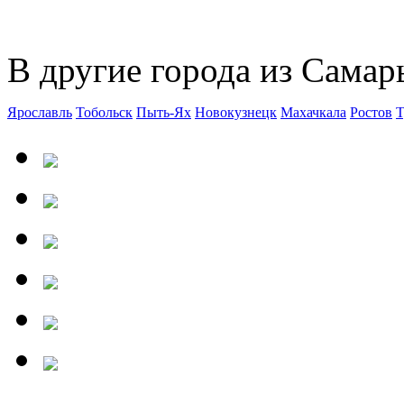
В другие города из Самар
Ярославль
Тобольск
Пыть-Ях
Новокузнецк
Махачкала
Ростов
Т