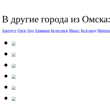
В другие города из Омска
Златоуст
Орск
Лоо
Армавир
Белогорск
Миасс
Белгород
Минера