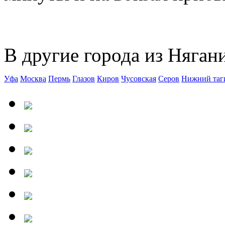
В другие города из Няган
Уфа
Москва
Пермь
Глазов
Киров
Чусовская
Серов
Нижний таг