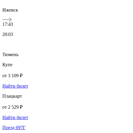
Ижевск
17:43
20:03
Тюмень
Купе
от
3 109 ₽
Найти билет
Плацкарт
от
2 529 ₽
Найти билет
Поезд 697Г