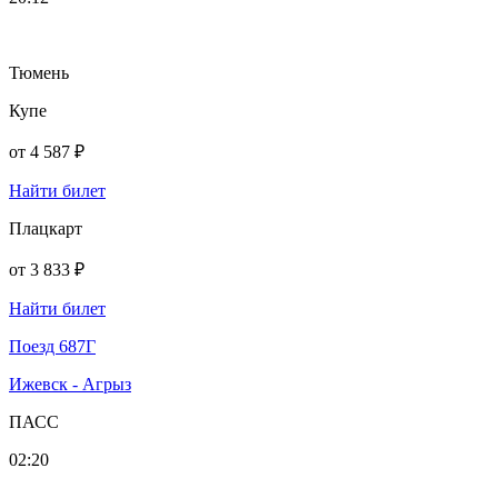
Тюмень
Купе
от
4 587 ₽
Найти билет
Плацкарт
от
3 833 ₽
Найти билет
Поезд 687Г
Ижевск - Агрыз
ПАСС
02:20