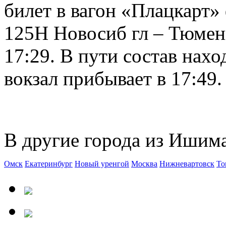
билет в вагон «Плацкарт»
125Н Новосиб гл – Тюмен
17:29. В пути состав нахо
вокзал прибывает в 17:49.
В другие города из Ишима
Омск
Екатеринбург
Новый уренгой
Москва
Нижневартовск
То