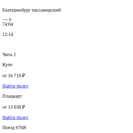
Екатеринбург пассажирский
74:04
12:14
Чита 2
Купе
от
16 710 ₽
Найти билет
Плацкарт
от
13 038 ₽
Найти билет
Поезд 976Я